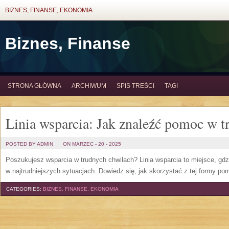
BIZNES, FINANSE, EKONOMIA
Biznes, Finanse
STRONA GŁÓWNA
ARCHIWUM
SPIS TREŚCI
TAGI
Linia wsparcia: Jak znaleźć pomoc w 
POSTED BY ADMIN
ON MARZEC - 20 - 2025
Poszukujesz wsparcia w trudnych chwilach? Linia wsparcia to miejsce, gd
w najtrudniejszych sytuacjach. Dowiedz się, jak skorzystać z tej formy pom
CATEGORIES:
BIZNES, FINANSE, EKONOMIA