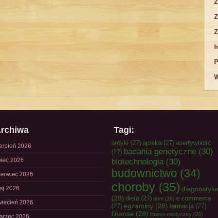
Z
Z
Z
h
P
W
rchiwa
Tagi:
antyki
(27)
apteka
(27)
asertywność
ierpień 2026
badania genetyczne
(30)
(27)
piec 2026
biotechnologia
(30)
budownictwo
(34)
zerwiec 2026
choroby
(35)
aj 2026
diagnostyk
(28)
dieta
(27)
e-commerce
dom
(26)
wiecień 2026
egzaminy
(28)
(27)
farmacja
(27)
finanse
(28)
fitness medyczny
(26)
arzec 2026