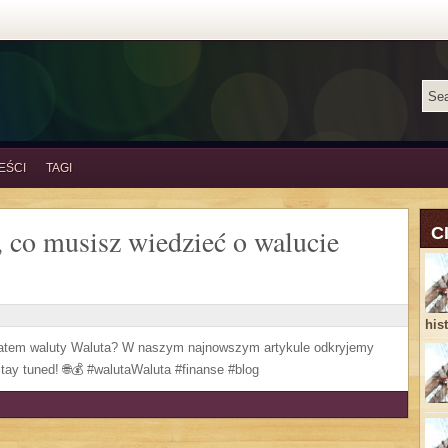
EŚCI
TAGI
, co musisz wiedzieć o walucie
C
his
wiatem waluty Waluta? W naszym najnowszym artykule odkryjemy
tay tuned! 🌐💰 #walutaWaluta #finanse #blog