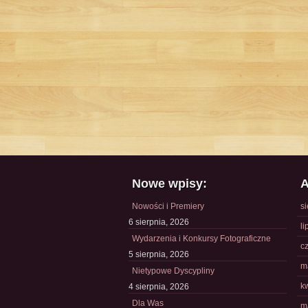
Nowe wpisy:
A
Nowości i Premiery
s
6 sierpnia, 2026
li
Wydarzenia i Konkursy Fotograficzne
c
5 sierpnia, 2026
m
Nietypowe Dyscypliny
k
4 sierpnia, 2026
Dla Was
m