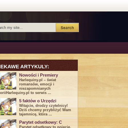
IEKAWE ARTYKULY:
Nowości i Premiery
Harlequiny.pl – świat
romansów, emocji i
niezapomnianych
toriiHarlequiny.pl to serwis ...
5 faktów o Urzędzi
Witajcie, drodzy czytelnicy!
Dziś chcemy przybliżyć ⁣Wam ​
tajemnicę,⁤ która ...
Parytet odsetkowy: C
Parytet odsetkowy to pojęcie,