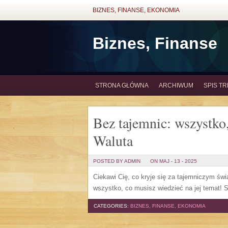
BIZNES, FINANSE, EKONOMIA
Biznes, Finanse
STRONA GŁÓWNA
ARCHIWUM
SPIS TR
Bez tajemnic: wszystko
Waluta
POSTED BY ADMIN
ON MAJ - 13 - 2025
Ciekawi Cię, co kryje się za tajemniczym ś
wszystko, co musisz wiedzieć na jej temat! S
CATEGORIES:
BIZNES, FINANSE, EKONOMIA