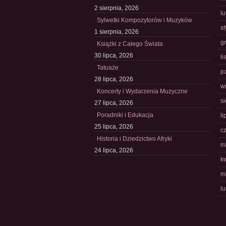
2 sierpnia, 2026
l
Sylwetki Kompozytorów i Muzyków
s
1 sierpnia, 2026
g
Książki z Całego Świata
30 lipca, 2026
l
Tatuaże
p
28 lipca, 2026
w
Koncerty i Wydarzenia Muzyczne
s
27 lipca, 2026
Poradniki i Edukacja
li
25 lipca, 2026
c
Historia i Dziedzictwo Afryki
m
24 lipca, 2026
k
m
l