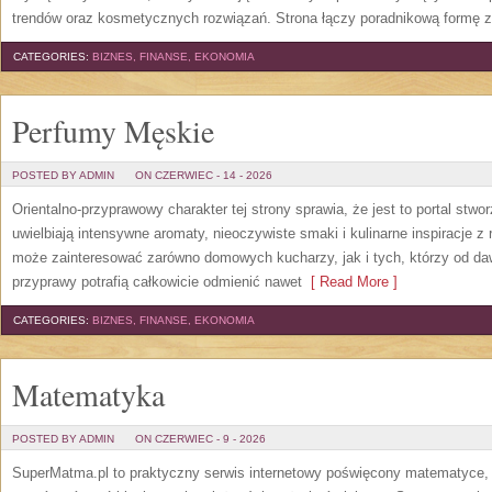
trendów oraz kosmetycznych rozwiązań. Strona łączy poradnikową formę z
CATEGORIES:
BIZNES, FINANSE, EKONOMIA
Perfumy Męskie
POSTED BY ADMIN
ON CZERWIEC - 14 - 2026
Orientalno-przyprawowy charakter tej strony sprawia, że jest to portal stw
uwielbiają intensywne aromaty, nieoczywiste smaki i kulinarne inspiracje z 
może zainteresować zarówno domowych kucharzy, jak i tych, którzy od da
przyprawy potrafią całkowicie odmienić nawet
[ Read More ]
CATEGORIES:
BIZNES, FINANSE, EKONOMIA
Matematyka
POSTED BY ADMIN
ON CZERWIEC - 9 - 2026
SuperMatma.pl to praktyczny serwis internetowy poświęcony matematyce, k