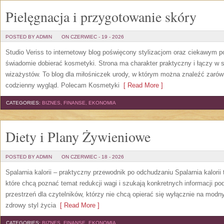
Pielęgnacja i przygotowanie skóry
POSTED BY ADMIN
ON CZERWIEC - 19 - 2026
Studio Veriss to internetowy blog poświęcony stylizacjom oraz ciekawym 
świadomie dobierać kosmetyki. Strona ma charakter praktyczny i łączy w 
wizażystów. To blog dla miłośniczek urody, w którym można znaleźć zarówn
codzienny wygląd. Polecam Kosmetyki
[ Read More ]
CATEGORIES:
BIZNES, FINANSE, EKONOMIA
Diety i Plany Żywieniowe
POSTED BY ADMIN
ON CZERWIEC - 18 - 2026
Spalarnia kalorii – praktyczny przewodnik po odchudzaniu Spalarnia kalorii
które chcą poznać temat redukcji wagi i szukają konkretnych informacji p
przestrzeń dla czytelników, którzy nie chcą opierać się wyłącznie na modn
zdrowy styl życia
[ Read More ]
CATEGORIES:
BIZNES, FINANSE, EKONOMIA