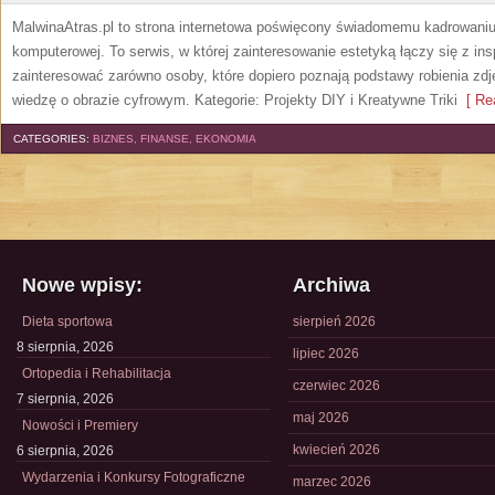
MalwinaAtras.pl to strona internetowa poświęcony świadomemu kadrowaniu, 
komputerowej. To serwis, w której zainteresowanie estetyką łączy się z in
zainteresować zarówno osoby, które dopiero poznają podstawy robienia zdję
wiedzę o obrazie cyfrowym. Kategorie: Projekty DIY i Kreatywne Triki
[ Rea
CATEGORIES:
BIZNES, FINANSE, EKONOMIA
Nowe wpisy:
Archiwa
Dieta sportowa
sierpień 2026
8 sierpnia, 2026
lipiec 2026
Ortopedia i Rehabilitacja
czerwiec 2026
7 sierpnia, 2026
maj 2026
Nowości i Premiery
kwiecień 2026
6 sierpnia, 2026
Wydarzenia i Konkursy Fotograficzne
marzec 2026