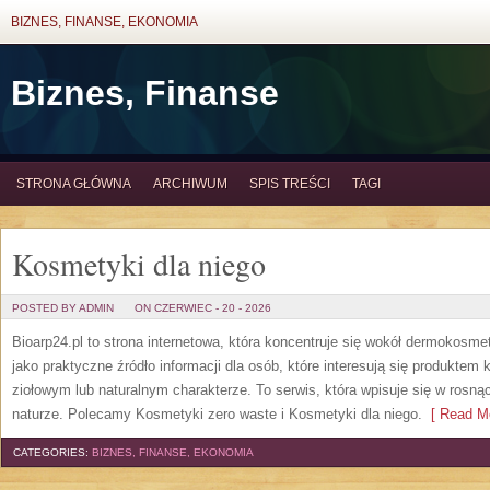
BIZNES, FINANSE, EKONOMIA
Biznes, Finanse
STRONA GŁÓWNA
ARCHIWUM
SPIS TREŚCI
TAGI
Kosmetyki dla niego
POSTED BY ADMIN
ON CZERWIEC - 20 - 2026
Bioarp24.pl to strona internetowa, która koncentruje się wokół dermokos
jako praktyczne źródło informacji dla osób, które interesują się produkte
ziołowym lub naturalnym charakterze. To serwis, która wpisuje się w rosną
naturze. Polecamy Kosmetyki zero waste i Kosmetyki dla niego.
[ Read Mo
CATEGORIES:
BIZNES, FINANSE, EKONOMIA