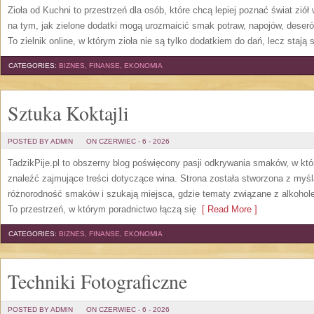
Zioła od Kuchni to przestrzeń dla osób, które chcą lepiej poznać świat zió
na tym, jak zielone dodatki mogą urozmaicić smak potraw, napojów, deser
To zielnik online, w którym zioła nie są tylko dodatkiem do dań, lecz stają
CATEGORIES:
BIZNES, FINANSE, EKONOMIA
Sztuka Koktajli
POSTED BY ADMIN
ON CZERWIEC - 6 - 2026
TadzikPije.pl to obszerny blog poświęcony pasji odkrywania smaków, w k
znaleźć zajmujące treści dotyczące wina. Strona została stworzona z myśl
różnorodność smaków i szukają miejsca, gdzie tematy związane z alkohol
To przestrzeń, w którym poradnictwo łączą się
[ Read More ]
CATEGORIES:
BIZNES, FINANSE, EKONOMIA
Techniki Fotograficzne
POSTED BY ADMIN
ON CZERWIEC - 6 - 2026