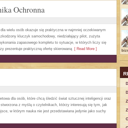
nika Ochronna
a dla wielu osób okazuje się praktyczna w najmniej oczekiwanym
zkodzony kluczyk samochodowy, niedziałający pilot, zużyta
ykonania zapasowego kompletu to sytuacje, w których liczy się
zy prezentuje praktyczną ofertę skierowaną
[ Read More ]
bizn
R
D
D
owa dla osób, które chcą śledzić świat sztucznej inteligencji oraz
Z
stworzona z myślą o czytelnikach, którzy interesują się tym, jak
Z
jsce, w którym nauka nie jest przedstawiana jedynie jako suchy
O
O