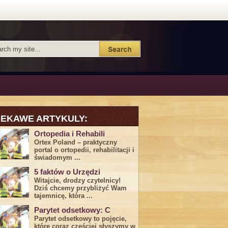
IEKAWE ARTYKULY:
Ortopedia i Rehabili
Ortex Poland – praktyczny
portal o ortopedii, rehabilitacji i
świadomym ...
5 faktów o Urzędzi
Witajcie, drodzy czytelnicy!
Dziś chcemy przybliżyć ⁣Wam ​
tajemnicę,⁤ która ...
Parytet odsetkowy: C
Parytet odsetkowy to pojęcie,
które coraz częściej słyszymy w