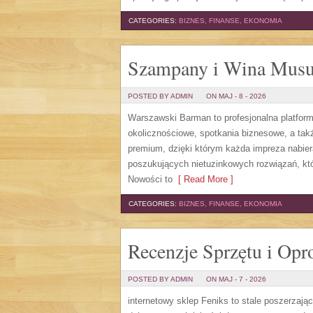
CATEGORIES:
BIZNES, FINANSE, EKONOMIA
Szampany i Wina Musu
POSTED BY ADMIN
ON MAJ - 8 - 2026
Warszawski Barman to profesjonalna platfor
okolicznościowe, spotkania biznesowe, a także
premium, dzięki którym każda impreza nabie
poszukujących nietuzinkowych rozwiązań, kt
Nowości to
[ Read More ]
CATEGORIES:
BIZNES, FINANSE, EKONOMIA
Recenzje Sprzętu i Op
POSTED BY ADMIN
ON MAJ - 7 - 2026
internetowy sklep Feniks to stale poszerzają