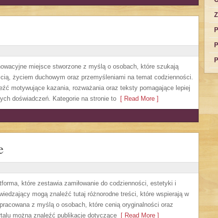
Z
P
P
P
nnowacyjne miejsce stworzone z myślą o osobach, które szukają
cią, życiem duchowym oraz przemyśleniami na temat codzienności.
eźć motywujące kazania, rozważania oraz teksty pomagające lepiej
ch doświadczeń. Kategorie na stronie to
[ Read More ]
e
forma, które zestawia zamiłowanie do codzienności, estetyki i
edzający mogą znaleźć tutaj różnorodne treści, które wspierają w
 opracowana z myślą o osobach, które cenią oryginalności oraz
rtalu można znaleźć publikacje dotyczące
[ Read More ]