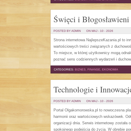
Święci i Błogosławieni
POSTED BY ADMIN
ON MAJ - 10 - 2026
Strona internetowa NajlepszeKazania.pl to i
wartościowych treści związanych z duchowoś
To miejsce, w której użytkownicy mogą odnal
poznać sens codziennych wydarzeń i duchowy
CATEGORIES:
BIZNES, FINANSE, EKONOMIA
Technologie i Innowacj
POSTED BY ADMIN
ON MAJ - 10 - 2026
Portal Olgakomorowska.pl to nowoczesna plat
harmonii oraz wartościowych wskazówek. Odwi
organizacji dnia. Serwis internetowy została
spokojnego podejścia do życia. W obrębie po