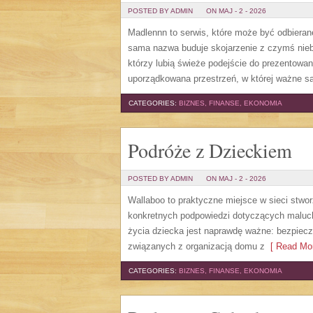
POSTED BY ADMIN
ON MAJ - 2 - 2026
Madlennn to serwis, które może być odbieran
sama nazwa buduje skojarzenie z czymś nie
którzy lubią świeże podejście do prezentowani
uporządkowana przestrzeń, w której ważne s
CATEGORIES:
BIZNES, FINANSE, EKONOMIA
Podróże z Dzieckiem
POSTED BY ADMIN
ON MAJ - 2 - 2026
Wallaboo to praktyczne miejsce w sieci stwo
konkretnych podpowiedzi dotyczących maluchó
życia dziecka jest naprawdę ważne: bezpiec
związanych z organizacją domu z
[ Read Mor
CATEGORIES:
BIZNES, FINANSE, EKONOMIA