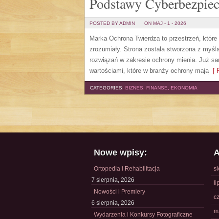
Podstawy Cyberbezpie
POSTED BY ADMIN
ON MAJ - 1 - 2026
Marka Ochrona Twierdza to przestrzeń, które
zrozumiały. Strona została stworzona z myślą
rozwiązań w zakresie ochrony mienia. Już sa
wartościami, które w branży ochrony mają
[ R
CATEGORIES:
BIZNES, FINANSE, EKONOMIA
Nowe wpisy:
A
Ortopedia i Rehabilitacja
s
7 sierpnia, 2026
li
Nowości i Premiery
c
6 sierpnia, 2026
m
Wydarzenia i Konkursy Fotograficzne