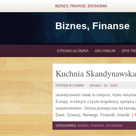
BIZNES, FINANSE, EKONOMIA
Biznes, Finanse
STRONA GŁÓWNA
ARCHIWUM
SPIS TR
Kuchnia Skandynawska
POSTED BY ADMIN
ON MAJ - 22 - 2026
skandynawski świat to miejsce, które nieust
Europy, w którym czyste krajobrazy spotyka 
wspomnieniem. Strona poświęcona tej tematyc
Danii, Szwecji, Norwegii, Finlandii, Islandii
[ R
CATEGORIES:
BIZNES, FINANSE, EKONOMIA