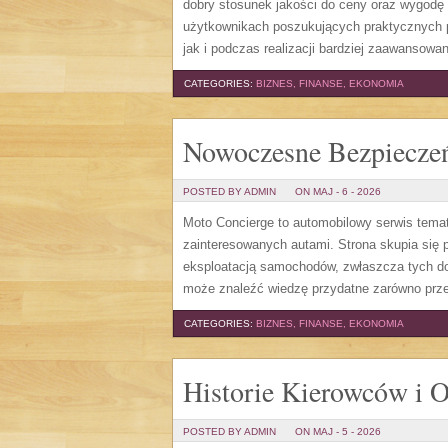
dobry stosunek jakości do ceny oraz wygodę 
użytkownikach poszukujących praktycznych p
jak i podczas realizacji bardziej zaawansow
CATEGORIES:
BIZNES, FINANSE, EKONOMIA
Nowoczesne Bezpiecze
POSTED BY ADMIN
ON MAJ - 6 - 2026
Moto Concierge to automobilowy serwis tema
zainteresowanych autami. Strona skupia się
eksploatacją samochodów, zwłaszcza tych do
może znaleźć wiedzę przydatne zarówno prze
CATEGORIES:
BIZNES, FINANSE, EKONOMIA
Historie Kierowców i O
POSTED BY ADMIN
ON MAJ - 5 - 2026