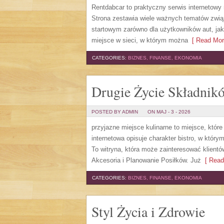
Rentdabcar to praktyczny serwis internetowy
Strona zestawia wiele ważnych tematów zw
startowym zarówno dla użytkowników aut, jak 
miejsce w sieci, w którym można
[ Read Mor
CATEGORIES:
BIZNES, FINANSE, EKONOMIA
Drugie Życie Składnik
POSTED BY ADMIN
ON MAJ - 3 - 2026
przyjazne miejsce kulinarne to miejsce, któ
internetowa opisuje charakter bistro, w któr
To witryna, która może zainteresować klient
Akcesoria i Planowanie Posiłków. Już
[ Read
CATEGORIES:
BIZNES, FINANSE, EKONOMIA
Styl Życia i Zdrowie