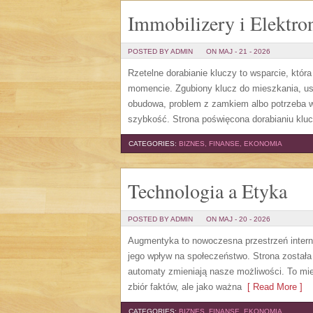
Immobilizery i Elektro
POSTED BY ADMIN
ON MAJ - 21 - 2026
Rzetelne dorabianie kluczy to wsparcie, któr
momencie. Zgubiony klucz do mieszkania, us
obudowa, problem z zamkiem albo potrzeba w
szybkość. Strona poświęcona dorabianiu kluc
CATEGORIES:
BIZNES, FINANSE, EKONOMIA
Technologia a Etyka
POSTED BY ADMIN
ON MAJ - 20 - 2026
Augmentyka to nowoczesna przestrzeń internet
jego wpływ na społeczeństwo. Strona została 
automaty zmieniają nasze możliwości. To mie
zbiór faktów, ale jako ważna
[ Read More ]
CATEGORIES:
BIZNES, FINANSE, EKONOMIA