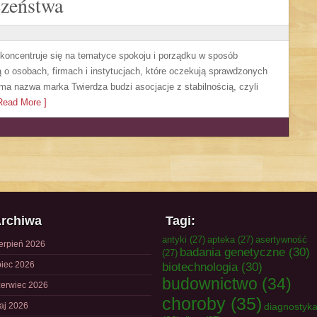
czeństwa
 koncentruje się na tematyce spokoju i porządku w sposób
 o osobach, firmach i instytucjach, które oczekują sprawdzonych
ma nazwa marka Twierdza budzi asocjacje z stabilnością, czyli
ead More ]
rchiwa
Tagi:
antyki
(27)
apteka
(27)
asertywność
ierpień 2026
badania genetyczne
(30)
(27)
piec 2026
biotechnologia
(30)
budownictwo
(34)
zerwiec 2026
choroby
(35)
aj 2026
diagnostyk