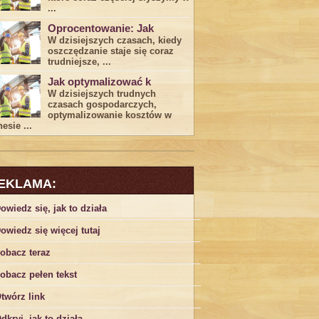
...
Oprocentowanie: Jak
W dzisiejszych czasach, kiedy
‍oszczędzanie​ staje się coraz
trudniejsze,⁣ ...
Jak optymalizować k
W dzisiejszych trudnych⁤
czasach gospodarczych,
optymalizowanie ‌kosztów w
esie ...
EKLAMA:
owiedz się, jak to działa
owiedz się więcej tutaj
obacz teraz
obacz pełen tekst
twórz link
dkryj, jak to działa