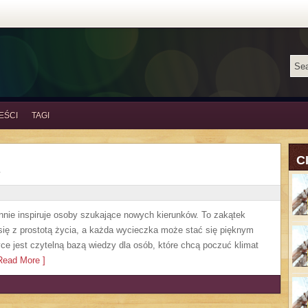
EŚCI
TAGI
C
annie inspiruje osoby szukające nowych kierunków. To zakątek
się z prostotą życia, a każda wycieczka może stać się pięknym
e jest czytelną bazą wiedzy dla osób, które chcą poczuć klimat
ead More ]