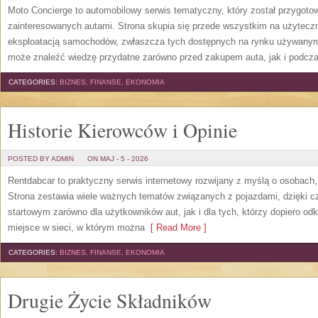
Moto Concierge to automobilowy serwis tematyczny, który został przygot
zainteresowanych autami. Strona skupia się przede wszystkim na użytecz
eksploatacją samochodów, zwłaszcza tych dostępnych na rynku używanym.
może znaleźć wiedzę przydatne zarówno przed zakupem auta, jak i podcza
CATEGORIES:
BIZNES, FINANSE, EKONOMIA
Historie Kierowców i Opinie
POSTED BY ADMIN
ON MAJ - 5 - 2026
Rentdabcar to praktyczny serwis internetowy rozwijany z myślą o osobach,
Strona zestawia wiele ważnych tematów związanych z pojazdami, dzięk
startowym zarówno dla użytkowników aut, jak i dla tych, którzy dopiero o
miejsce w sieci, w którym można
[ Read More ]
CATEGORIES:
BIZNES, FINANSE, EKONOMIA
Drugie Życie Składników