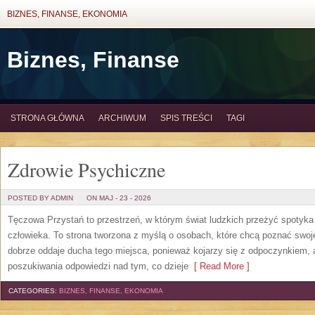
BIZNES, FINANSE, EKONOMIA
Biznes, Finanse
STRONA GŁÓWNA
ARCHIWUM
SPIS TREŚCI
TAGI
Zdrowie Psychiczne
POSTED BY ADMIN
ON MAJ - 23 - 2026
Tęczowa Przystań to przestrzeń, w którym świat ludzkich przeżyć spotyk
człowieka. To strona tworzona z myślą o osobach, które chcą poznać sw
dobrze oddaje ducha tego miejsca, ponieważ kojarzy się z odpoczynkiem, 
poszukiwania odpowiedzi nad tym, co dzieje
[ Read More ]
CATEGORIES:
BIZNES, FINANSE, EKONOMIA