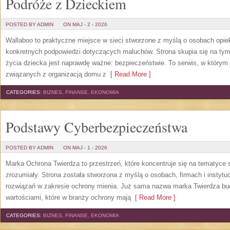
Podróże z Dzieckiem
POSTED BY ADMIN
ON MAJ - 2 - 2026
Wallaboo to praktyczne miejsce w sieci stworzone z myślą o osobach opiek
konkretnych podpowiedzi dotyczących maluchów. Strona skupia się na tym,
życia dziecka jest naprawdę ważne: bezpieczeństwie. To serwis, w który
związanych z organizacją domu z
[ Read More ]
CATEGORIES:
BIZNES, FINANSE, EKONOMIA
Podstawy Cyberbezpieczeństwa
POSTED BY ADMIN
ON MAJ - 1 - 2026
Marka Ochrona Twierdza to przestrzeń, które koncentruje się na tematyce
zrozumiały. Strona została stworzona z myślą o osobach, firmach i instyt
rozwiązań w zakresie ochrony mienia. Już sama nazwa marka Twierdza budzi
wartościami, które w branży ochrony mają
[ Read More ]
CATEGORIES:
BIZNES, FINANSE, EKONOMIA