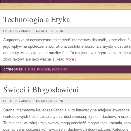
Technologia a Etyka
POSTED BY ADMIN
ON MAJ - 20 - 2026
Augmentyka to nowoczesna przestrzeń internetowa dla osób, które chcą śled
jego wpływ na społeczeństwo. Strona została stworzona z myślą o czytelnik
automaty zmieniają nasze możliwości. To miejsce, w którym nauka nie jest
zbiór faktów, ale jako ważna
[ Read More ]
CATEGORIES:
BIZNES, FINANSE, EKONOMIA
Święci i Błogosławieni
POSTED BY ADMIN
ON MAJ - 10 - 2026
Strona internetowa NajlepszeKazania.pl to innowacyjne miejsce stworzone
wartościowych treści związanych z duchowością, życiem duchowym oraz p
To miejsce, w której użytkownicy mogą odnaleźć motywujące kazania, rozw
poznać sens codziennych wydarzeń i duchowych doświadczeń. Kategorie na