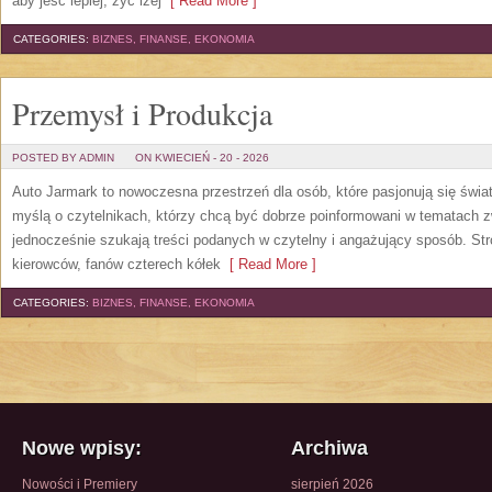
aby jeść lepiej, żyć lżej
[ Read More ]
CATEGORIES:
BIZNES, FINANSE, EKONOMIA
Przemysł i Produkcja
POSTED BY ADMIN
ON KWIECIEŃ - 20 - 2026
Auto Jarmark to nowoczesna przestrzeń dla osób, które pasjonują się świ
myślą o czytelnikach, którzy chcą być dobrze poinformowani w tematach z
jednocześnie szukają treści podanych w czytelny i angażujący sposób. Str
kierowców, fanów czterech kółek
[ Read More ]
CATEGORIES:
BIZNES, FINANSE, EKONOMIA
Nowe wpisy:
Archiwa
Nowości i Premiery
sierpień 2026