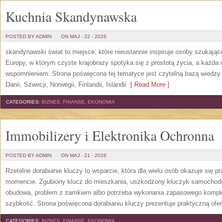
Kuchnia Skandynawska
POSTED BY ADMIN
ON MAJ - 22 - 2026
skandynawski świat to miejsce, które nieustannie inspiruje osoby szukają
Europy, w którym czyste krajobrazy spotyka się z prostotą życia, a każd
wspomnieniem. Strona poświęcona tej tematyce jest czytelną bazą wiedzy 
Danii, Szwecji, Norwegii, Finlandii, Islandii
[ Read More ]
CATEGORIES:
BIZNES, FINANSE, EKONOMIA
Immobilizery i Elektronika Ochronna
POSTED BY ADMIN
ON MAJ - 21 - 2026
Rzetelne dorabianie kluczy to wsparcie, która dla wielu osób okazuje się
momencie. Zgubiony klucz do mieszkania, uszkodzony kluczyk samochodowy
obudowa, problem z zamkiem albo potrzeba wykonania zapasowego kompletu
szybkość. Strona poświęcona dorabianiu kluczy prezentuje praktyczną ofe
CATEGORIES:
BIZNES, FINANSE, EKONOMIA