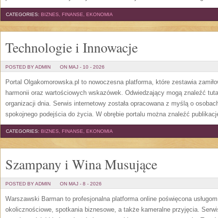
CATEGORIES:
BIZNES, FINANSE, EKONOMIA
Technologie i Innowacje
POSTED BY ADMIN
ON MAJ - 10 - 2026
Portal Olgakomorowska.pl to nowoczesna platforma, które zestawia zamiłow
harmonii oraz wartościowych wskazówek. Odwiedzający mogą znaleźć tutaj 
organizacji dnia. Serwis internetowy została opracowana z myślą o osobach
spokojnego podejścia do życia. W obrębie portalu można znaleźć publikac
CATEGORIES:
BIZNES, FINANSE, EKONOMIA
Szampany i Wina Musujące
POSTED BY ADMIN
ON MAJ - 8 - 2026
Warszawski Barman to profesjonalna platforma online poświęcona usługo
okolicznościowe, spotkania biznesowe, a także kameralne przyjęcia. Serwis 