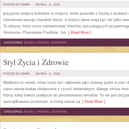
POSTED BY ADMIN
ON MAJ - 3 - 2026
przyjazne miejsce kulinarne to miejsce, które powstało z myślą o osobach
internetowa opisuje charakter bistro, w którym dania mają być nie tylko ś
To witryna, która może zainteresować klientów, poszukujących przyjemneg
Akcesoria i Planowanie Posiłków. Już
[ Read More ]
CATEGORIES:
BIZNES, FINANSE, EKONOMIA
Styl Życia i Zdrowie
POSTED BY ADMIN
ON MAJ - 2 - 2026
Madlennn to serwis, które może być odbierane jako stylowy punkt w sieci
sama nazwa buduje skojarzenie z czymś niebanalnym, dlatego strona moż
którzy lubią świeże podejście do prezentowania tematów. To nie jest przypa
uporządkowana przestrzeń, w której ważne są
[ Read More ]
CATEGORIES:
BIZNES, FINANSE, EKONOMIA