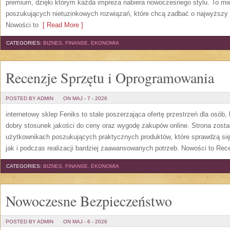
premium, dzięki którym każda impreza nabiera nowoczesnego stylu. To mi
poszukujących nietuzinkowych rozwiązań, które chcą zadbać o najwyższy
Nowości to
[ Read More ]
CATEGORIES:
BIZNES, FINANSE, EKONOMIA
Recenzje Sprzętu i Oprogramowania
POSTED BY ADMIN
ON MAJ - 7 - 2026
internetowy sklep Feniks to stale poszerzająca ofertę przestrzeń dla osób,
dobry stosunek jakości do ceny oraz wygodę zakupów online. Strona zost
użytkownikach poszukujących praktycznych produktów, które sprawdzą się
jak i podczas realizacji bardziej zaawansowanych potrzeb. Nowości to Rec
CATEGORIES:
BIZNES, FINANSE, EKONOMIA
Nowoczesne Bezpieczeństwo
POSTED BY ADMIN
ON MAJ - 6 - 2026