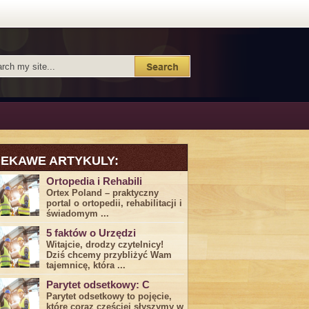
IEKAWE ARTYKULY:
Ortopedia i Rehabili
Ortex Poland – praktyczny
portal o ortopedii, rehabilitacji i
świadomym ...
5 faktów o Urzędzi
Witajcie, drodzy czytelnicy!
Dziś chcemy przybliżyć ⁣Wam ​
tajemnicę,⁤ która ...
Parytet odsetkowy: C
Parytet odsetkowy to pojęcie,
które coraz częściej słyszymy w