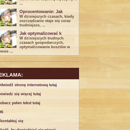
...
Oprocentowanie: Jak
W dzisiejszych czasach, kiedy
‍oszczędzanie​ staje się coraz
trudniejsze,⁣ ...
Jak optymalizować k
W dzisiejszych trudnych⁤
czasach gospodarczych,
optymalizowanie ‌kosztów w
esie ...
EKLAMA:
dwiedź stronę internetową tutaj
owiedz się więcej tutaj
obacz pełen tekst tutaj
t6
kontaktuj się
ejdź, by dowiedzieć się więcej