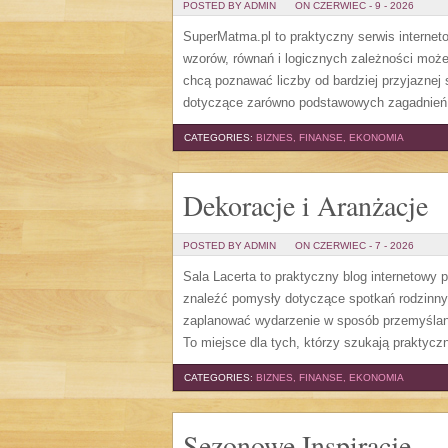
POSTED BY ADMIN
ON CZERWIEC - 9 - 2026
SuperMatma.pl to praktyczny serwis internet
wzorów, równań i logicznych zależności może
chcą poznawać liczby od bardziej przyjaznej
dotyczące zarówno podstawowych zagadnień, j
CATEGORIES:
BIZNES, FINANSE, EKONOMIA
Dekoracje i Aranżacje
POSTED BY ADMIN
ON CZERWIEC - 7 - 2026
Sala Lacerta to praktyczny blog internetowy
znaleźć pomysły dotyczące spotkań rodzinny
zaplanować wydarzenie w sposób przemyślany
To miejsce dla tych, którzy szukają prakty
CATEGORIES:
BIZNES, FINANSE, EKONOMIA
Sezonowe Inspiracje