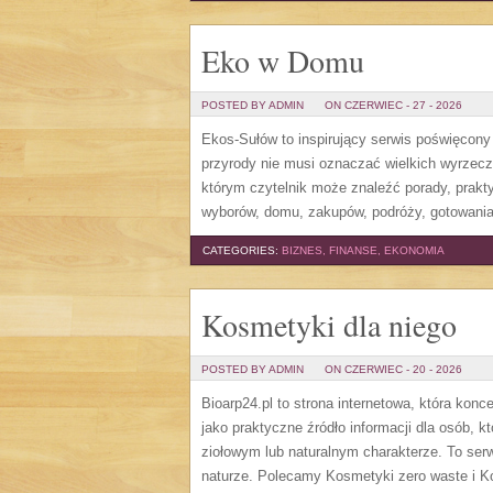
Eko w Domu
POSTED BY ADMIN
ON CZERWIEC - 27 - 2026
Ekos-Sułów to inspirujący serwis poświęcony 
przyrody nie musi oznaczać wielkich wyrzec
którym czytelnik może znaleźć porady, prakt
wyborów, domu, zakupów, podróży, gotowania,
CATEGORIES:
BIZNES, FINANSE, EKONOMIA
Kosmetyki dla niego
POSTED BY ADMIN
ON CZERWIEC - 20 - 2026
Bioarp24.pl to strona internetowa, która ko
jako praktyczne źródło informacji dla osób, 
ziołowym lub naturalnym charakterze. To serw
naturze. Polecamy Kosmetyki zero waste i Ko