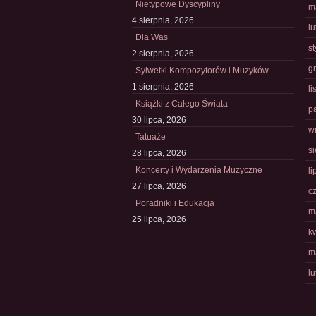
Nietypowe Dyscypliny
m
4 sierpnia, 2026
l
Dla Was
s
2 sierpnia, 2026
g
Sylwetki Kompozytorów i Muzyków
1 sierpnia, 2026
l
Książki z Całego Świata
p
30 lipca, 2026
w
Tatuaże
s
28 lipca, 2026
Koncerty i Wydarzenia Muzyczne
li
27 lipca, 2026
c
Poradniki i Edukacja
m
25 lipca, 2026
k
m
l