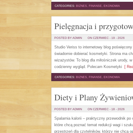
CATEGORIES:
BIZNES, FINANSE, EKONOMIA
Pielęgnacja i przygoto
POSTED BY ADMIN
ON CZERWIEC - 19 - 2026
Studio Veriss to internetowy blog poświęcon
świadomie dobierać kosmetyki. Strona ma cha
wizażystów. To blog dla miłośniczek urody, w
codzienny wygląd. Polecam Kosmetyki
[ Rea
CATEGORIES:
BIZNES, FINANSE, EKONOMIA
Diety i Plany Żywieni
POSTED BY ADMIN
ON CZERWIEC - 18 - 2026
Spalarnia kalorii – praktyczny przewodnik po
które chcą poznać temat redukcji wagi i szuk
przestrzeń dla czytelników, którzy nie chcą 