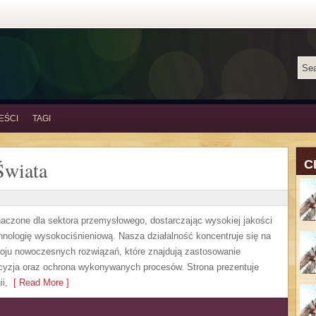
EŚCI
TAGI
Świata
C
czone dla sektora przemysłowego, dostarczając wysokiej jakości
nologię wysokociśnieniową. Nasza działalność koncentruje się na
zwoju nowoczesnych rozwiązań, które znajdują zastosowanie
ecyzja oraz ochrona wykonywanych procesów. Strona prezentuje
i,
[ Read More ]