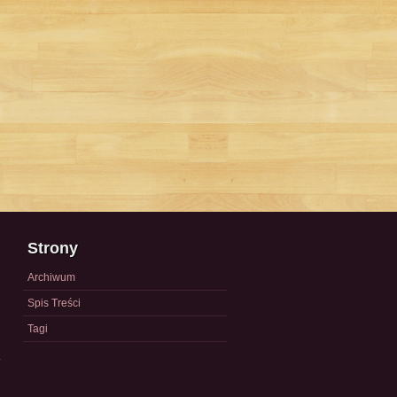
Strony
Archiwum
Spis Treści
Tagi
a