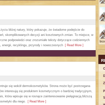
życiu bliżej natury, który pokazuje, że świadome podejście do
zeń, skomplikowanych decyzji ani kosztownych zmian. To miejsce, w
yczne podpowiedzi oraz zrozumiałe teksty dotyczące codziennych
bizn
 energii, recyklingu, przyrody i nowoczesnych
[ Read More ]
R
O
D
Z
ncentruje się wokół dermokosmetyków. Strona może być postrzegana
p
które interesują się produktem kosmetycznym o bardziej tradycyjnym,
is, która wpisuje się w rosnące zainteresowanie pielęgnacją bliższą
S
smetyki dla niego.
[ Read More ]
W