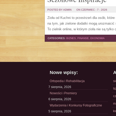
POSTED BY ADMIN
ON CZERWIEC - 7 - 2026
Zioła od Kuchni to przestrzeń dla osób, które
na tym, jak zielone dodatki mogą urozmaicić
To zielnik online, w którym zioła nie są tylk
CATEGORIES:
BIZNES, FINANSE, EKONOMIA
Nowe wpisy:
A
Ortopedia i Rehabilitacja
s
7 sierpnia, 2026
li
Nowości i Premiery
c
6 sierpnia, 2026
m
Wydarzenia i Konkursy Fotograficzne
k
5 sierpnia, 2026