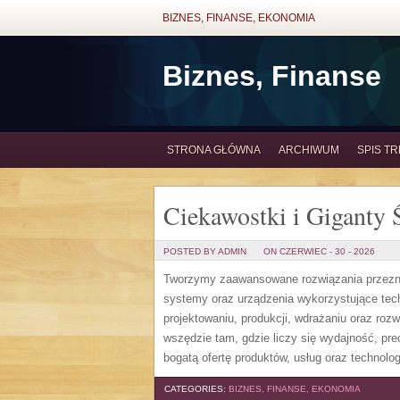
BIZNES, FINANSE, EKONOMIA
Biznes, Finanse
STRONA GŁÓWNA
ARCHIWUM
SPIS TR
Ciekawostki i Giganty 
POSTED BY ADMIN
ON CZERWIEC - 30 - 2026
Tworzymy zaawansowane rozwiązania przezna
systemy oraz urządzenia wykorzystujące tech
projektowaniu, produkcji, wdrażaniu oraz ro
wszędzie tam, gdzie liczy się wydajność, pr
bogatą ofertę produktów, usług oraz technologi
CATEGORIES:
BIZNES, FINANSE, EKONOMIA