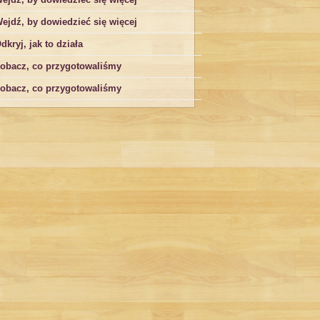
ejdź, by dowiedzieć się więcej
dkryj, jak to działa
obacz, co przygotowaliśmy
obacz, co przygotowaliśmy