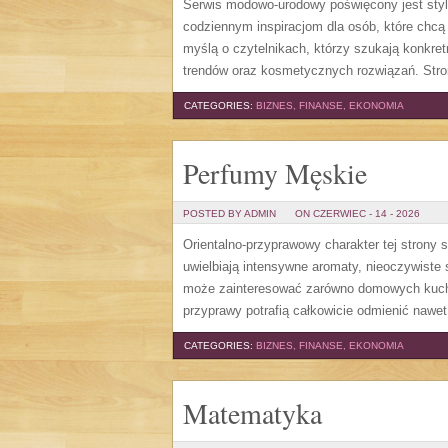
Serwis modowo-urodowy poświęcony jest styl
codziennym inspiracjom dla osób, które chcą 
myślą o czytelnikach, którzy szukają konkr
trendów oraz kosmetycznych rozwiązań. Stro
CATEGORIES:
BIZNES, FINANSE, EKONOMIA
Perfumy Męskie
POSTED BY ADMIN
ON CZERWIEC - 14 - 2026
Orientalno-przyprawowy charakter tej strony s
uwielbiają intensywne aromaty, nieoczywiste s
może zainteresować zarówno domowych kuchar
przyprawy potrafią całkowicie odmienić nawet
CATEGORIES:
BIZNES, FINANSE, EKONOMIA
Matematyka