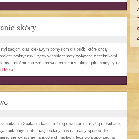
W
O
wanie skóry
Z
Z
y stylizacjom oraz ciekawym pomysłom dla osób, które chcą
rakter praktyczny i łączy w sobie tematy związane z technikami
 którym można znaleźć zarówno proste instrukcje, jak i pomysły na
d More ]
owe
 odchudzaniu Spalarnia kalorii to blog stworzony z myślą o osobach,
ają konkretnych informacji podanych w naturalny sposób. To
opierać się wyłącznie na modnych hasłach, lecz wolą spojrzeć na