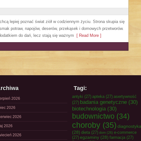
 chcą lepiej poznać świat ziół w codziennym życiu. Strona skupia się
 smak potraw, napojów, deserów, przekąsek i domowych przetworów.
o dodatkiem do dań, lecz stają się ważnym
[ Read More ]
rchiwa
Tagi:
antyki
(27)
apteka
(27)
asertywność
ierpień 2026
badania genetyczne
(30)
(27)
piec 2026
biotechnologia
(30)
budownictwo
(34)
zerwiec 2026
choroby
(35)
aj 2026
diagnostyk
(28)
dieta
(27)
e-commerce
dom
(26)
wiecień 2026
egzaminy
(28)
(27)
farmacja
(27)