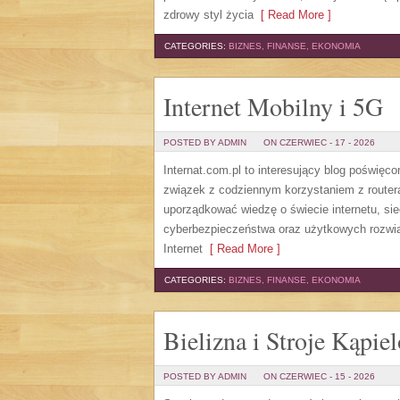
zdrowy styl życia
[ Read More ]
CATEGORIES:
BIZNES, FINANSE, EKONOMIA
Internet Mobilny i 5G
POSTED BY ADMIN
ON CZERWIEC - 17 - 2026
Internat.com.pl to interesujący blog poświę
związek z codziennym korzystaniem z router
uporządkować wiedzę o świecie internetu, si
cyberbezpieczeństwa oraz użytkowych rozwiąz
Internet
[ Read More ]
CATEGORIES:
BIZNES, FINANSE, EKONOMIA
Bielizna i Stroje Kąpie
POSTED BY ADMIN
ON CZERWIEC - 15 - 2026