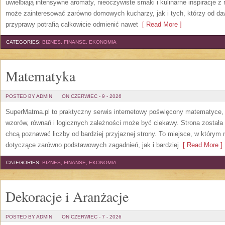
uwielbiają intensywne aromaty, nieoczywiste smaki i kulinarne inspiracje z 
może zainteresować zarówno domowych kucharzy, jak i tych, którzy od da
przyprawy potrafią całkowicie odmienić nawet
[ Read More ]
CATEGORIES:
BIZNES, FINANSE, EKONOMIA
Matematyka
POSTED BY ADMIN
ON CZERWIEC - 9 - 2026
SuperMatma.pl to praktyczny serwis internetowy poświęcony matematyce, k
wzorów, równań i logicznych zależności może być ciekawy. Strona została
chcą poznawać liczby od bardziej przyjaznej strony. To miejsce, w którym
dotyczące zarówno podstawowych zagadnień, jak i bardziej
[ Read More ]
CATEGORIES:
BIZNES, FINANSE, EKONOMIA
Dekoracje i Aranżacje
POSTED BY ADMIN
ON CZERWIEC - 7 - 2026