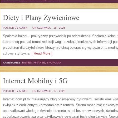
Diety i Plany Żywieniowe
POSTED BY ADMIN
ON CZERWIEC - 18 - 2026
Spalarnia kalorii – praktyczny przewodnik po odchudzaniu Spalarnia kalorii
które chcą poznać temat redukcji wagi i szukają konkretnych informacji p
przestrzeń dla czytelników, którzy nie chcą opierać się wyłącznie na modn
zdrowy styl życia
[ Read More ]
CATEGORIES:
BIZNES, FINANSE, EKONOMIA
Internet Mobilny i 5G
POSTED BY ADMIN
ON CZERWIEC - 17 - 2026
Internat.com.pl to interesujący blog poświęcony cyfrowemu światu oraz w
związek z codziennym korzystaniem z routera. Strona może być ciekawym
uporządkować wiedzę o świecie internetu, sieci bezprzewodowych, światło
cyberbezpieczeństwa oraz użytkowych rozwiązań technologicznych. Nowośc