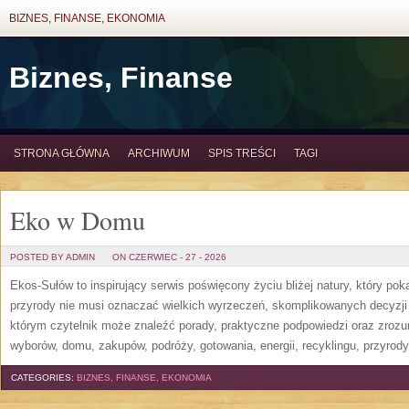
BIZNES, FINANSE, EKONOMIA
Biznes, Finanse
STRONA GŁÓWNA
ARCHIWUM
SPIS TREŚCI
TAGI
Eko w Domu
POSTED BY ADMIN
ON CZERWIEC - 27 - 2026
Ekos-Sułów to inspirujący serwis poświęcony życiu bliżej natury, który po
przyrody nie musi oznaczać wielkich wyrzeczeń, skomplikowanych decyzji
którym czytelnik może znaleźć porady, praktyczne podpowiedzi oraz zroz
wyborów, domu, zakupów, podróży, gotowania, energii, recyklingu, przyrod
CATEGORIES:
BIZNES, FINANSE, EKONOMIA