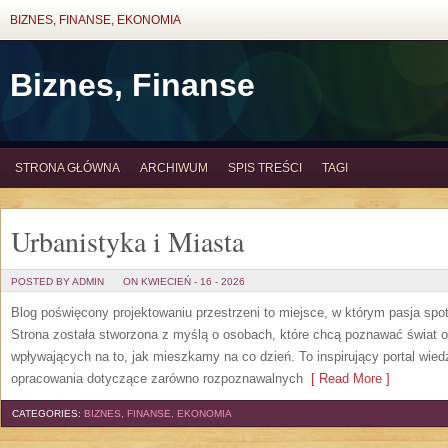
BIZNES, FINANSE, EKONOMIA
Biznes, Finanse
STRONA GŁÓWNA
ARCHIWUM
SPIS TREŚCI
TAGI
Urbanistyka i Miasta
POSTED BY ADMIN
ON KWIECIEŃ - 16 - 2026
Blog poświęcony projektowaniu przestrzeni to miejsce, w którym pasja spo
Strona została stworzona z myślą o osobach, które chcą poznawać świat ob
wpływających na to, jak mieszkamy na co dzień. To inspirujący portal wie
opracowania dotyczące zarówno rozpoznawalnych
[ Read More ]
CATEGORIES:
BIZNES, FINANSE, EKONOMIA