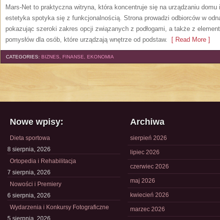
Mars-Net to praktyczna witryna, która koncentruje się na urządzaniu domu 
estetyka spotyka się z funkcjonalnością. Strona prowadzi odbiorców w odna
pokazując szeroki zakres opcji związanych z podłogami, a także z elem
pomysłów dla osób, które urządzają wnętrze od podstaw.
[ Read More ]
CATEGORIES:
BIZNES, FINANSE, EKONOMIA
Nowe wpisy:
Archiwa
Dieta sportowa
sierpień 2026
8 sierpnia, 2026
lipiec 2026
Ortopedia i Rehabilitacja
czerwiec 2026
7 sierpnia, 2026
maj 2026
Nowości i Premiery
kwiecień 2026
6 sierpnia, 2026
Wydarzenia i Konkursy Fotograficzne
marzec 2026
5 sierpnia, 2026