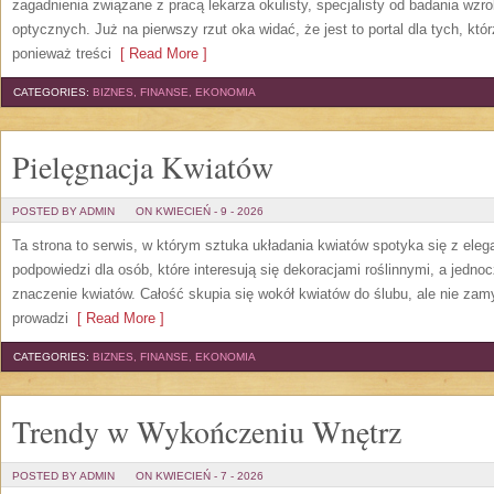
zagadnienia związane z pracą lekarza okulisty, specjalisty od badania wzr
optycznych. Już na pierwszy rzut oka widać, że jest to portal dla tych, któ
ponieważ treści
[ Read More ]
CATEGORIES:
BIZNES, FINANSE, EKONOMIA
Pielęgnacja Kwiatów
POSTED BY ADMIN
ON KWIECIEŃ - 9 - 2026
Ta strona to serwis, w którym sztuka układania kwiatów spotyka się z elega
podpowiedzi dla osób, które interesują się dekoracjami roślinnymi, a jedno
znaczenie kwiatów. Całość skupia się wokół kwiatów do ślubu, ale nie zam
prowadzi
[ Read More ]
CATEGORIES:
BIZNES, FINANSE, EKONOMIA
Trendy w Wykończeniu Wnętrz
POSTED BY ADMIN
ON KWIECIEŃ - 7 - 2026