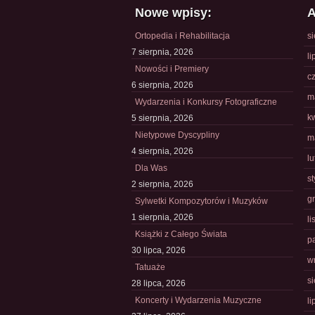
Nowe wpisy:
A
Ortopedia i Rehabilitacja
s
7 sierpnia, 2026
li
Nowości i Premiery
c
6 sierpnia, 2026
m
Wydarzenia i Konkursy Fotograficzne
k
5 sierpnia, 2026
Nietypowe Dyscypliny
m
4 sierpnia, 2026
l
Dla Was
s
2 sierpnia, 2026
g
Sylwetki Kompozytorów i Muzyków
1 sierpnia, 2026
l
Książki z Całego Świata
p
30 lipca, 2026
w
Tatuaże
s
28 lipca, 2026
Koncerty i Wydarzenia Muzyczne
li