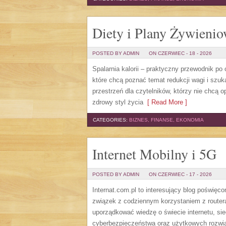
Diety i Plany Żywieni
POSTED BY ADMIN
ON CZERWIEC - 18 - 2026
Spalarnia kalorii – praktyczny przewodnik po
które chcą poznać temat redukcji wagi i szuk
przestrzeń dla czytelników, którzy nie chcą 
zdrowy styl życia
[ Read More ]
CATEGORIES:
BIZNES, FINANSE, EKONOMIA
Internet Mobilny i 5G
POSTED BY ADMIN
ON CZERWIEC - 17 - 2026
Internat.com.pl to interesujący blog poświę
związek z codziennym korzystaniem z router
uporządkować wiedzę o świecie internetu, si
cyberbezpieczeństwa oraz użytkowych rozwiąz