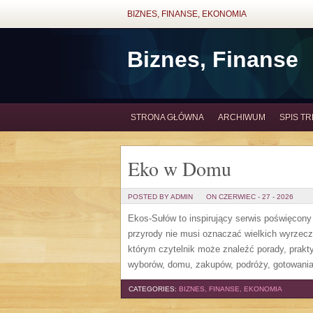
BIZNES, FINANSE, EKONOMIA
Biznes, Finanse
STRONA GŁÓWNA
ARCHIWUM
SPIS TR
Eko w Domu
POSTED BY ADMIN
ON CZERWIEC - 27 - 2026
Ekos-Sułów to inspirujący serwis poświęcony 
przyrody nie musi oznaczać wielkich wyrzec
którym czytelnik może znaleźć porady, prakt
wyborów, domu, zakupów, podróży, gotowania,
CATEGORIES:
BIZNES, FINANSE, EKONOMIA