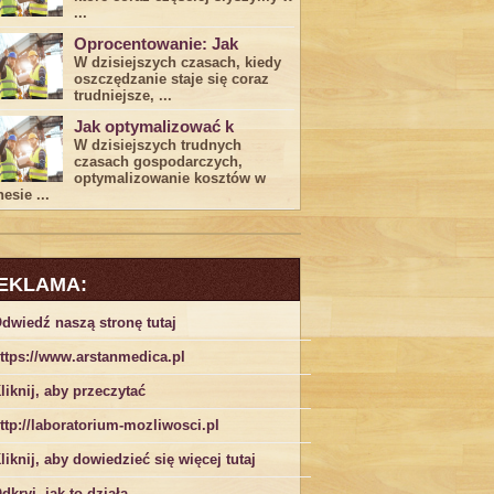
...
Oprocentowanie: Jak
W dzisiejszych czasach, kiedy
‍oszczędzanie​ staje się coraz
trudniejsze,⁣ ...
Jak optymalizować k
W dzisiejszych trudnych⁤
czasach gospodarczych,
optymalizowanie ‌kosztów w
esie ...
EKLAMA:
dwiedź naszą stronę tutaj
ttps://www.arstanmedica.pl
liknij, aby przeczytać
ttp://laboratorium-mozliwosci.pl
liknij, aby dowiedzieć się więcej tutaj
dkryj, jak to działa