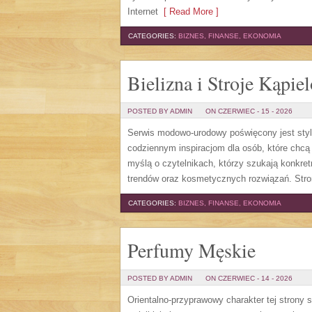
Internet
[ Read More ]
CATEGORIES:
BIZNES, FINANSE, EKONOMIA
Bielizna i Stroje Kąpie
POSTED BY ADMIN
ON CZERWIEC - 15 - 2026
Serwis modowo-urodowy poświęcony jest styl
codziennym inspiracjom dla osób, które chcą 
myślą o czytelnikach, którzy szukają konkr
trendów oraz kosmetycznych rozwiązań. Stro
CATEGORIES:
BIZNES, FINANSE, EKONOMIA
Perfumy Męskie
POSTED BY ADMIN
ON CZERWIEC - 14 - 2026
Orientalno-przyprawowy charakter tej strony s