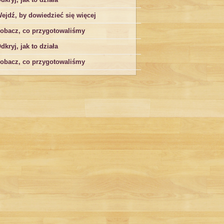
ejdź, by dowiedzieć się więcej
obacz, co przygotowaliśmy
dkryj, jak to działa
obacz, co przygotowaliśmy