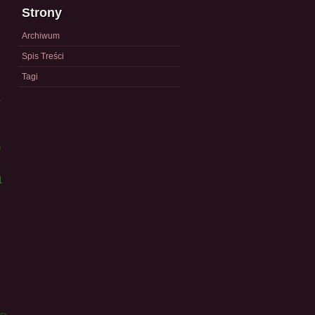
Strony
Archiwum
Spis Treści
Tagi
a
)
a