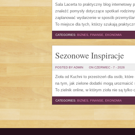
Sala Lacerta to praktyczny blog internetowy
znaleźć pomysły dotyczące spotkań rodzinny
zaplanować wydarzenie w sposób przemyślany
To miejsce dla tych, którzy szukają prakty
CATEGORIES:
BIZNES, FINANSE, EKONOMIA
Sezonowe Inspiracje
POSTED BY ADMIN
ON CZERWIEC - 7 - 2026
Zioła od Kuchni to przestrzeń dla osób, które
na tym, jak zielone dodatki mogą urozmaicić
To zielnik online, w którym zioła nie są tylk
CATEGORIES:
BIZNES, FINANSE, EKONOMIA