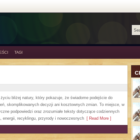
EŚCI
TAGI
C
życiu bliżej natury, który pokazuje, że świadome podejście do
zeń, skomplikowanych decyzji ani kosztownych zmian. To miejsce, w
yczne podpowiedzi oraz zrozumiałe teksty dotyczące codziennych
 energii, recyklingu, przyrody i nowoczesnych
[ Read More ]