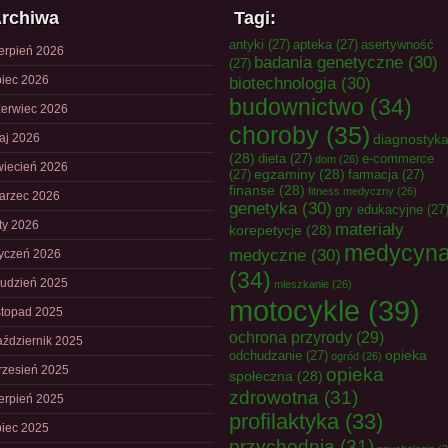
rchiwa
Tagi:
antyki
(27)
apteka
(27)
asertywność
ierpień 2026
badania genetyczne
(30)
(27)
piec 2026
biotechnologia
(30)
budownictwo
(34)
zerwiec 2026
choroby
(35)
aj 2026
diagnostyk
(28)
dieta
(27)
e-commerce
dom
(26)
wiecień 2026
egzaminy
(28)
(27)
farmacja
(27)
finanse
(28)
fitness medyczny
(26)
arzec 2026
genetyka
(30)
gry edukacyjne
(27
uty 2026
materiały
korepetycje
(28)
medycyn
medyczne
(30)
tyczeń 2026
(34)
rudzień 2025
mieszkanie
(26)
motocykle
(39)
istopad 2025
ochrona przyrody
(29)
aździernik 2025
opieka
odchudzanie
(27)
ogród
(26)
rzesień 2025
opieka
społeczna
(28)
zdrowotna
(31)
ierpień 2025
profilaktyka
(33)
piec 2025
przychodnia
(31)