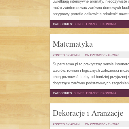
uwielbiają intensywne aromaty, nieoczywiste s
może zainteresować zarówno domowych kuchar
przyprawy potrafią całkowicie odmienić nawet
CATEGORIES:
BIZNES, FINANSE, EKONOMIA
Matematyka
POSTED BY ADMIN
ON CZERWIEC - 9 - 2026
SuperMatma.pl to praktyczny serwis internet
wzorów, równań i logicznych zależności może
chcą poznawać liczby od bardziej przyjaznej
dotyczące zarówno podstawowych zagadnień, j
CATEGORIES:
BIZNES, FINANSE, EKONOMIA
Dekoracje i Aranżacje
POSTED BY ADMIN
ON CZERWIEC - 7 - 2026