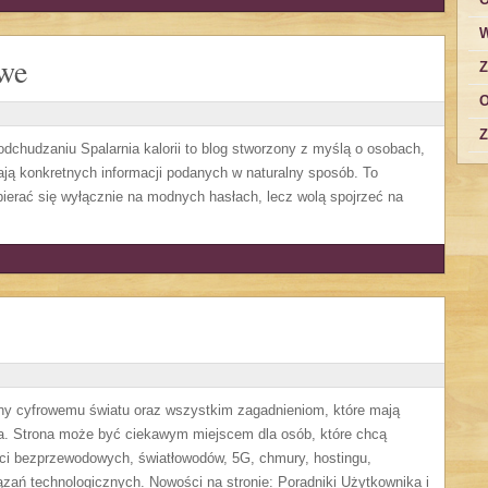
W
owe
Z
O
Z
 odchudzaniu Spalarnia kalorii to blog stworzony z myślą o osobach,
ają konkretnych informacji podanych w naturalny sposób. To
opierać się wyłącznie na modnych hasłach, lecz wolą spojrzeć na
cony cyfrowemu światu oraz wszystkim zagadnieniom, które mają
a. Strona może być ciekawym miejscem dla osób, które chcą
eci bezprzewodowych, światłowodów, 5G, chmury, hostingu,
ań technologicznych. Nowości na stronie: Poradniki Użytkownika i