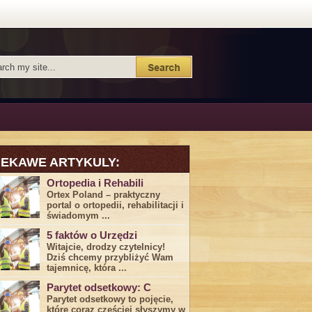
IEKAWE ARTYKULY:
Ortopedia i Rehabili
Ortex Poland – praktyczny
portal o ortopedii, rehabilitacji i
świadomym ...
5 faktów o Urzędzi
Witajcie, drodzy czytelnicy!
Dziś chcemy przybliżyć ⁣Wam ​
tajemnicę,⁤ która ...
Parytet odsetkowy: C
Parytet odsetkowy to pojęcie,
które coraz częściej słyszymy w