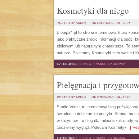
Kosmetyki dla niego
POSTED BY ADMIN
ON CZERWIEC - 20 - 2026
Bioarp24.pl to strona internetowa, która ko
jako praktyczne źródło informacji dla osób, 
ziołowym lub naturalnym charakterze. To serw
naturze. Polecamy Kosmetyki zero waste i Ko
CATEGORIES:
BIZNES, FINANSE, EKONOMIA
Pielęgnacja i przygoto
POSTED BY ADMIN
ON CZERWIEC - 19 - 2026
Studio Veriss to internetowy blog poświęcon
świadomie dobierać kosmetyki. Strona ma cha
wizażystów. To blog dla miłośniczek urody, w
codzienny wygląd. Polecam Kosmetyki
[ Rea
CATEGORIES:
BIZNES, FINANSE, EKONOMIA