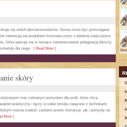
ncentruje się wokół dermokosmetyków. Strona może być postrzegana
które interesują się produktem kosmetycznym o bardziej tradycyjnym,
is, która wpisuje się w rosnące zainteresowanie pielęgnacją bliższą
smetyki dla niego.
[ Read More ]
bizn
R
wanie skóry
O
h
y stylizacjom oraz ciekawym pomysłom dla osób, które chcą
K
rakter praktyczny i łączy w sobie tematy związane z technikami
h
 którym można znaleźć zarówno proste instrukcje, jak i pomysły na
d More ]
K
O