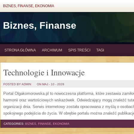
BIZNES, FINANSE, EKONOMIA
Biznes, Finanse
STRONA GŁÓWNA
ARCHIWUM
SPIS TREŚCI
TAGI
Technologie i Innowacje
POSTED BY ADMIN
ON MAJ - 10 - 2026
Portal Olgakomorowska.pl to nowoczesna platforma, które zestawia zamiłow
harmonii oraz wartościowych wskazówek. Odwiedzający mogą znaleźć tutaj 
organizacji dnia. Serwis internetowy została opracowana z myślą o osobach
spokojnego podejścia do życia. W obrębie portalu można znaleźć publikac
CATEGORIES:
BIZNES, FINANSE, EKONOMIA