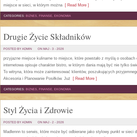
miejsce w sieci, w którym można
[ Read More ]
CATEGORIES:
BIZNES, FINANSE, EKONOMIA
Drugie Życie Składników
POSTED BY ADMIN
ON MAJ - 3 - 2026
przyjazne miejsce kulinarne to miejsce, które powstało z myślą o osobach
internetowa opisuje charakter bistro, w którym dania mają być nie tylko ś
To witryna, która może zainteresować klientów, poszukujących przyjemneg
Akcesoria i Planowanie Posiłków. Już
[ Read More ]
CATEGORIES:
BIZNES, FINANSE, EKONOMIA
Styl Życia i Zdrowie
POSTED BY ADMIN
ON MAJ - 2 - 2026
Madlennn to serwis, które może być odbierane jako stylowy punkt w sieci