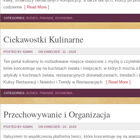
kawy, smakoszy herbacianych kompozycji, a także dla tych, którzy po pros
codzienne
[ Read More ]
CATEGORIES:
BIZNES, FINANSE, EKONOMIA
Ciekawostki Kulinarne
POSTED BY ADMIN
ON KWIECIEŃ - 11 - 2026
Ten portal kulinarny to rozbudowane miejsce stworzone z myślą o czytelni
które koncentruje się na kuchniach świata i miejscach, w których można i
artykuły o kuchniach świata, restauracyjnych doświadczeniach, trendach i k
Kulisy Restauracji i Nowości i Trendy w Restauracjach.
[ Read More ]
CATEGORIES:
BIZNES, FINANSE, EKONOMIA
Przechowywanie i Organizacja
POSTED BY ADMIN
ON KWIECIEŃ - 10 - 2026
Italsystem to współczesna platforma treści, która koncentruje się na aranż