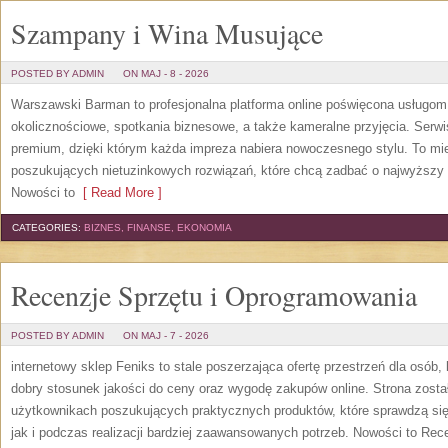
Szampany i Wina Musujące
POSTED BY ADMIN
ON MAJ - 8 - 2026
Warszawski Barman to profesjonalna platforma online poświęcona usługo
okolicznościowe, spotkania biznesowe, a także kameralne przyjęcia. Serwis 
premium, dzięki którym każda impreza nabiera nowoczesnego stylu. To mi
poszukujących nietuzinkowych rozwiązań, które chcą zadbać o najwyższy
Nowości to
[ Read More ]
CATEGORIES:
BIZNES, FINANSE, EKONOMIA
Recenzje Sprzętu i Oprogramowania
POSTED BY ADMIN
ON MAJ - 7 - 2026
internetowy sklep Feniks to stale poszerzająca ofertę przestrzeń dla osób,
dobry stosunek jakości do ceny oraz wygodę zakupów online. Strona zost
użytkownikach poszukujących praktycznych produktów, które sprawdzą się
jak i podczas realizacji bardziej zaawansowanych potrzeb. Nowości to Rec