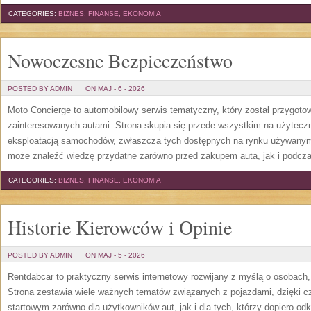
CATEGORIES:
BIZNES, FINANSE, EKONOMIA
Nowoczesne Bezpieczeństwo
POSTED BY ADMIN
ON MAJ - 6 - 2026
Moto Concierge to automobilowy serwis tematyczny, który został przygot
zainteresowanych autami. Strona skupia się przede wszystkim na użytecz
eksploatacją samochodów, zwłaszcza tych dostępnych na rynku używanym.
może znaleźć wiedzę przydatne zarówno przed zakupem auta, jak i podcza
CATEGORIES:
BIZNES, FINANSE, EKONOMIA
Historie Kierowców i Opinie
POSTED BY ADMIN
ON MAJ - 5 - 2026
Rentdabcar to praktyczny serwis internetowy rozwijany z myślą o osobach,
Strona zestawia wiele ważnych tematów związanych z pojazdami, dzięk
startowym zarówno dla użytkowników aut, jak i dla tych, którzy dopiero o