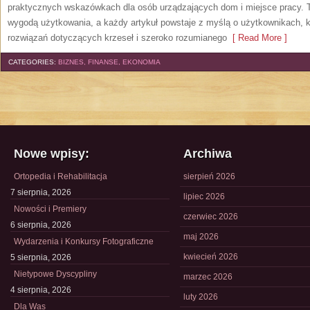
praktycznych wskazówkach dla osób urządzających dom i miejsce pracy. To
wygodą użytkowania, a każdy artykuł powstaje z myślą o użytkownikach, 
rozwiązań dotyczących krzeseł i szeroko rozumianego
[ Read More ]
CATEGORIES:
BIZNES, FINANSE, EKONOMIA
Nowe wpisy:
Archiwa
Ortopedia i Rehabilitacja
sierpień 2026
7 sierpnia, 2026
lipiec 2026
Nowości i Premiery
czerwiec 2026
6 sierpnia, 2026
maj 2026
Wydarzenia i Konkursy Fotograficzne
kwiecień 2026
5 sierpnia, 2026
Nietypowe Dyscypliny
marzec 2026
4 sierpnia, 2026
luty 2026
Dla Was