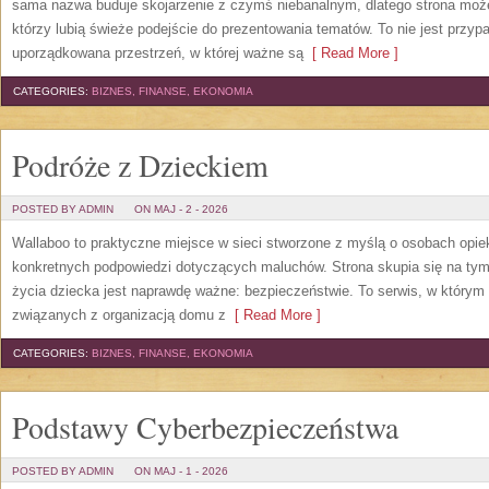
sama nazwa buduje skojarzenie z czymś niebanalnym, dlatego strona moż
którzy lubią świeże podejście do prezentowania tematów. To nie jest przypa
uporządkowana przestrzeń, w której ważne są
[ Read More ]
CATEGORIES:
BIZNES, FINANSE, EKONOMIA
Podróże z Dzieckiem
POSTED BY ADMIN
ON MAJ - 2 - 2026
Wallaboo to praktyczne miejsce w sieci stworzone z myślą o osobach opiek
konkretnych podpowiedzi dotyczących maluchów. Strona skupia się na tym,
życia dziecka jest naprawdę ważne: bezpieczeństwie. To serwis, w który
związanych z organizacją domu z
[ Read More ]
CATEGORIES:
BIZNES, FINANSE, EKONOMIA
Podstawy Cyberbezpieczeństwa
POSTED BY ADMIN
ON MAJ - 1 - 2026