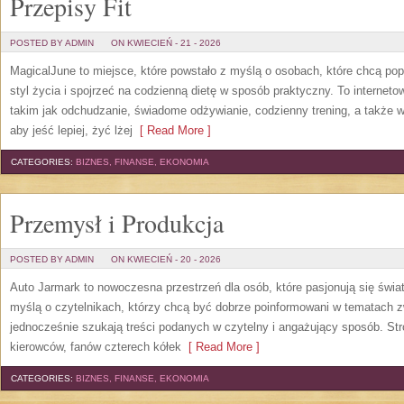
Przepisy Fit
POSTED BY ADMIN
ON KWIECIEŃ - 21 - 2026
MagicalJune to miejsce, które powstało z myślą o osobach, które chcą po
styl życia i spojrzeć na codzienną dietę w sposób praktyczny. To intern
takim jak odchudzanie, świadome odżywianie, codzienny trening, a także w
aby jeść lepiej, żyć lżej
[ Read More ]
CATEGORIES:
BIZNES, FINANSE, EKONOMIA
Przemysł i Produkcja
POSTED BY ADMIN
ON KWIECIEŃ - 20 - 2026
Auto Jarmark to nowoczesna przestrzeń dla osób, które pasjonują się świ
myślą o czytelnikach, którzy chcą być dobrze poinformowani w tematach z
jednocześnie szukają treści podanych w czytelny i angażujący sposób. Str
kierowców, fanów czterech kółek
[ Read More ]
CATEGORIES:
BIZNES, FINANSE, EKONOMIA