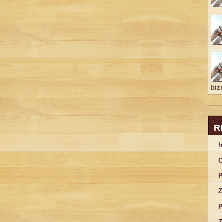
bizn
R
h
O
P
Z
P
Z