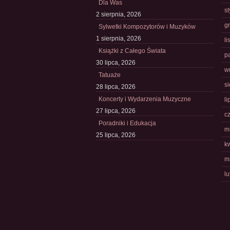
Dla Was
s
2 sierpnia, 2026
g
Sylwetki Kompozytorów i Muzyków
1 sierpnia, 2026
l
Książki z Całego Świata
p
30 lipca, 2026
w
Tatuaże
s
28 lipca, 2026
Koncerty i Wydarzenia Muzyczne
li
27 lipca, 2026
c
Poradniki i Edukacja
m
25 lipca, 2026
k
m
l