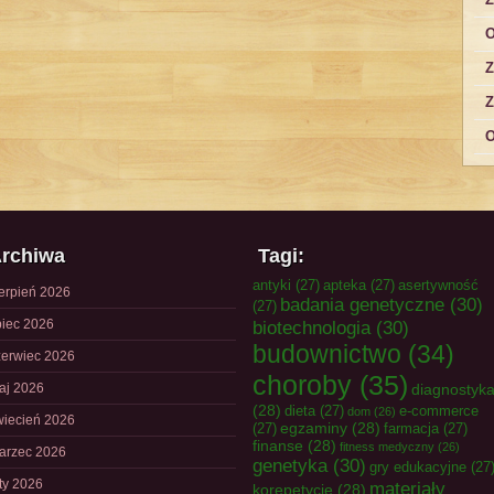
O
Z
Z
O
rchiwa
Tagi:
antyki
(27)
apteka
(27)
asertywność
ierpień 2026
badania genetyczne
(30)
(27)
piec 2026
biotechnologia
(30)
budownictwo
(34)
zerwiec 2026
choroby
(35)
aj 2026
diagnostyk
(28)
dieta
(27)
e-commerce
dom
(26)
wiecień 2026
egzaminy
(28)
(27)
farmacja
(27)
finanse
(28)
fitness medyczny
(26)
arzec 2026
genetyka
(30)
gry edukacyjne
(27
uty 2026
materiały
korepetycje
(28)