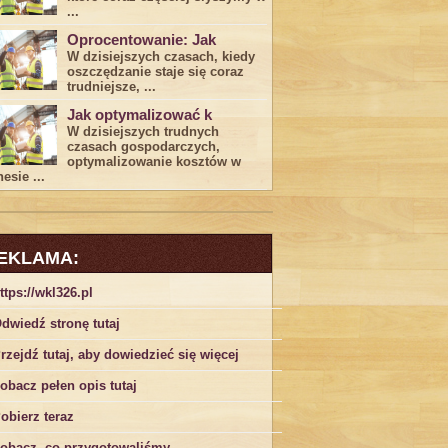
...
Oprocentowanie: Jak
W dzisiejszych czasach, kiedy
‍oszczędzanie​ staje się coraz
trudniejsze,⁣ ...
Jak optymalizować k
W dzisiejszych trudnych⁤
czasach gospodarczych,
optymalizowanie ‌kosztów w
esie ...
EKLAMA:
ttps://wkl326.pl
dwiedź stronę tutaj
rzejdź tutaj, aby dowiedzieć się więcej
obacz pełen opis tutaj
obierz teraz
obacz, co przygotowaliśmy