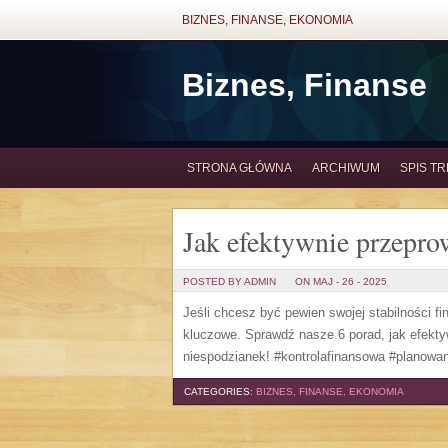
BIZNES, FINANSE, EKONOMIA
Biznes, Finanse
STRONA GŁÓWNA
ARCHIWUM
SPIS TR
Jak efektywnie przepro
POSTED BY ADMIN
ON MAJ - 26 - 2025
Jeśli chcesz być pewien swojej stabilności fi
kluczowe. Sprawdź nasze 6 porad, jak efekty
niespodzianek! #kontrolafinansowa #planowa
CATEGORIES:
BIZNES, FINANSE, EKONOMIA