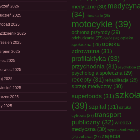
medycyn
medyczne
(30)
tyczeń 2026
(34)
rudzień 2025
mieszkanie
(26)
motocykle
(39)
istopad 2025
ochrona przyrody
(29)
aździernik 2025
opieka
odchudzanie
(27)
ogród
(26)
rzesień 2025
opieka
społeczna
(28)
zdrowotna
(31)
ierpień 2025
profilaktyka
(33)
piec 2025
przychodnia
(31)
psychologia
(2
zerwiec 2025
psychologia społeczna
(29)
recepty
(31)
aj 2025
rehabilitacja
(28)
sprzęt medyczny
(30)
wiecień 2025
szkoł
superfoods
(31)
arzec 2025
(39)
szpital
(31)
uty 2025
sztuka
transport
cyfrowa
(27)
publiczny
(32)
wiedza
medyczna
(30)
wyposażenie wnętrz
zajęcia
zabawa
(27)
(26)