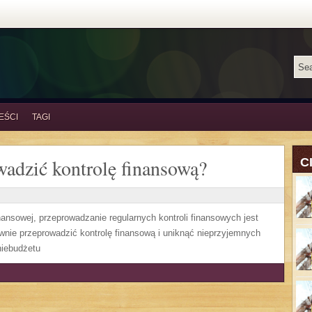
EŚCI
TAGI
wadzić kontrolę finansową?
C
nansowej, przeprowadzanie regularnych kontroli finansowych jest
wnie przeprowadzić kontrolę finansową i uniknąć nieprzyjemnych
niebudżetu