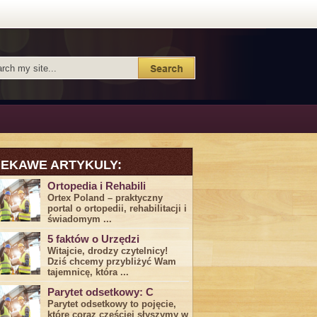
IEKAWE ARTYKULY:
Ortopedia i Rehabili
Ortex Poland – praktyczny
portal o ortopedii, rehabilitacji i
świadomym ...
5 faktów o Urzędzi
Witajcie, drodzy czytelnicy!
Dziś chcemy przybliżyć ⁣Wam ​
tajemnicę,⁤ która ...
Parytet odsetkowy: C
Parytet odsetkowy to pojęcie,
które coraz częściej słyszymy w