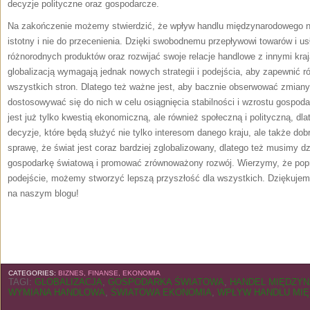
decyzje polityczne oraz gospodarcze.
Na zakończenie możemy stwierdzić,‌ że wpływ handlu międzynarodowego n
istotny i nie do przecenienia. Dzięki swobodnemu⁤ przepływowi‍ towarów i u
różnorodnych produktów oraz rozwijać swoje‌ relacje handlowe z innymi kr
globalizacją wymagają jednak nowych strategii i podejścia, aby zapewnić r
wszystkich⁢ stron. Dlatego ​też ważne jest, aby bacznie obserwować zmian
dostosowywać się do nich w celu osiągnięcia stabilności i ​wzrostu gospo
jest już tylko kwestią ekonomiczną, ale ‍również społeczną i polityczną, 
decyzje, które będą⁤ służyć nie tylko⁢ interesom danego kraju, ale‌ także d
sprawę, że świat jest coraz bardziej zglobalizowany, dlatego też musimy d
gospodarkę światową i promować zrównoważony rozwój. Wierzymy, że poprz
podejście,‍ możemy stworzyć lepszą‍ przyszłość ⁢dla wszystkich. Dziękujem
na naszym blogu!
CATEGORIES:
BIZNES, FINANSE, EKONOMIA
TAGI:
GLOBALIZACJA
,
GOSPODARKA ŚWIATOWA
,
HANDEL MIĘDZY
WYMIANA HANDLOWA
,
ŚWIATOWA EKONOMIA
,
WPŁYW HANDLU MI