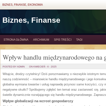
BIZNES, FINANSE, EKONOMIA
Biznes, Finanse
STRONA GŁÓWNA
ARCHIWUM
SPIS TREŚCI
TAGI
Wpływ handlu międzynarodowego na g
POSTED BY ADMIN
ON KWIECIEŃ - 6 - 2025
Witajcie, drodzy czytelnicy! Dziś porozmawiamy o niezwykle istotnym tem
naszą ⁣codzienność – mianowicie handlu międzynarodowego i ‍jego konsekw
globalna wymiana towarów i usług‍ naprawdę przynosi⁤ same korzyści,‌ czy 
negatywne skutki? Spróbujemy zgłębić ten temat oraz zastanowić się, jaki
świetle dynamicznie rozwijającego się handlu międzynarodowego. Zapraszam
Wpływ globalizacji na wzrost gospodarczy