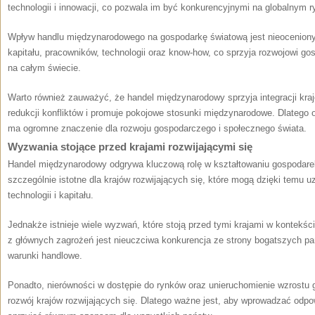
technologii i innowacji, ⁢co pozwala im być konkurencyjnymi na globalnym r
Wpływ handlu międzynarodowego ⁤na gospodarkę światową jest nieoceniony
kapitału, ‍pracowników,⁤ technologii oraz know-how, co sprzyja​ rozwojowi g
na⁢ całym świecie.
Warto również zauważyć, że handel międzynarodowy sprzyja integracji kraj
redukcji konfliktów i promuje pokojowe stosunki międzynarodowe. Dlatego
ma ogromne znaczenie dla rozwoju gospodarczego i społecznego świata.
Wyzwania stojące przed krajami rozwijającymi się
Handel międzynarodowy odgrywa kluczową rolę w kształtowaniu ‌gospodarek
⁤szczególnie istotne ⁤dla krajów rozwijających się, które mogą dzięki temu 
technologii‌ i kapitału.
Jednakże istnieje ⁣wiele wyzwań, które stoją przed tymi ​krajami w konte
z głównych zagrożeń jest nieuczciwa konkurencja ze strony bogatszych pa
warunki handlowe.
Ponadto, nierówności w dostępie do rynków oraz unieruchomienie wzrostu
rozwój ‌krajów rozwijających się. ​Dlatego ważne jest, aby wprowadzać‌ odpo