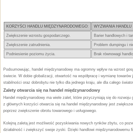
KORZYŚCI HANDLU MIĘDZYNARODOWEGO:
WYZWANIA HANDLU
Zwiększenie wzrostu‍ gospodarczego.
Barier ‍handlowych i ta
Zwiększenie zatrudnienia.
Problem dumpingu i ni
Podniesienie poziomu życia.
Brak równowagi handl
Podsumowując,⁤ handel międzynarodowy ma ogromny wpływ na wzrost gosp
świecie. W dobie globalizacji, otwartość⁢ na współpracę i wymianę towarów
stabilności oraz ​dobrobytu nie tylko dla jednego kraju, ​ale dla całego ‍ś
Zalety otwarcia⁤ się na handel międzynarodowy
Handel międzynarodowy ma⁣ wiele ⁢zalet, ⁢które przyczyniają się do rozwoj
z głównych korzyści otwarcia się na handel międzynarodowy jest zwiększe
poprzez‌ zwiększenie obrotu towarowego i usługowego.
Kolejną zaletą jest możliwość pozyskiwania nowych rynków zbytu, co poz
działalność i⁢ zwiększyć swoje zyski. Dzięki handlowi międzynarodowemu f