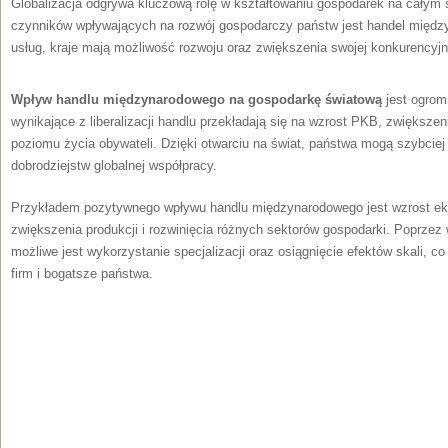
Globalizacja odgrywa kluczową ​rolę w kształtowaniu gospodarek na całym 
czynników wpływających na rozwój gospodarczy państw jest handel międz
usług, kraje mają możliwość rozwoju oraz zwiększenia swojej konkurencyjn
Wpływ handlu międzynarodowego na gospodarkę światową
jest ogromn
wynikające z liberalizacji handlu przekładają się na wzrost PKB, ​zwiększen
poziomu życia obywateli. Dzięki otwarciu ​na świat, państwa mogą szybciej r
dobrodziejstw globalnej współpracy.
Przykładem pozytywnego wpływu handlu​ międzynarodowego jest wzrost eksp
zwiększenia produkcji i rozwinięcia różnych sektorów gospodarki. Poprzez 
możliwe‍ jest wykorzystanie specjalizacji oraz osiągnięcie efektów skali, co
firm i bogatsze państwa.