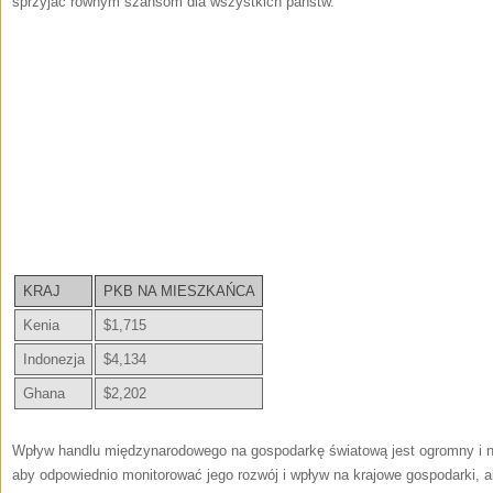
sprzyjać ⁤równym szansom⁣ dla wszystkich państw.
KRAJ
PKB NA MIESZKAŃCA
Kenia
$1,715
Indonezja
$4,134
Ghana
$2,202
Wpływ handlu międzynarodowego na gospodarkę światową⁢ jest‌ ogromny⁢ i n
aby odpowiednio monitorować jego rozwój i wpływ na krajowe gospodarki